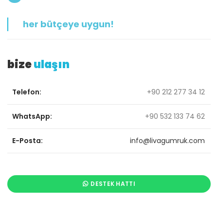
her bütçeye uygun!
bize
ulaşın
Telefon:
+90 212 277 34 12
WhatsApp:
+90 532 133 74 62
E-Posta:
info@livagumruk.com
DESTEK HATTI