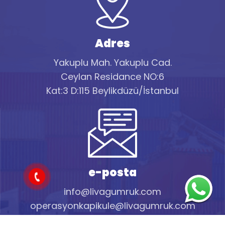
Adres
Yakuplu Mah. Yakuplu Cad.
Ceylan Residance NO:6
Kat:3 D:115 Beylikdüzü/İstanbul
e-posta
info@livagumruk.com
operasyonkapikule@livagumruk.com