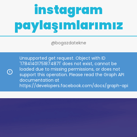
instagram
paylaşımlarımız
@bogazdatekne
Unsupported get request. Object with ID
'17841401751874871' does not exist, cannot be
loaded due to missing permissions, or does not
support this operation. Please read the Graph API
documentation at
https://developers.facebook.com/docs/graph-api