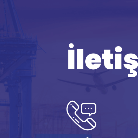
İleti