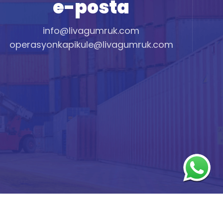
e-posta
info@livagumruk.com
operasyonkapikule@livagumruk.com