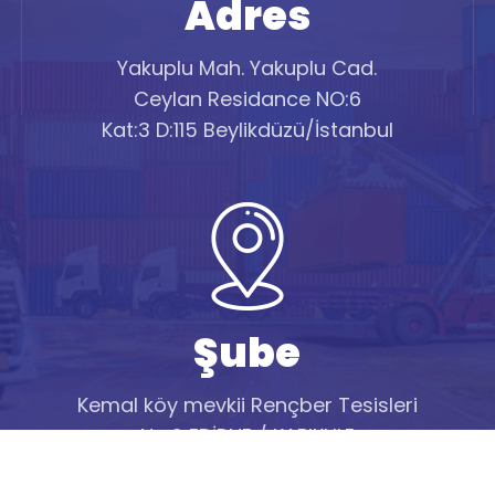
Adres
Yakuplu Mah. Yakuplu Cad.
Ceylan Residance NO:6
Kat:3 D:115 Beylikdüzü/İstanbul
Şube
Kemal köy mevkii Rençber Tesisleri
No:2 EDİRNE / KAPIKULE