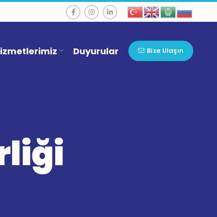
izmetlerimiz
Duyurular
Bize Ulaşın
liği